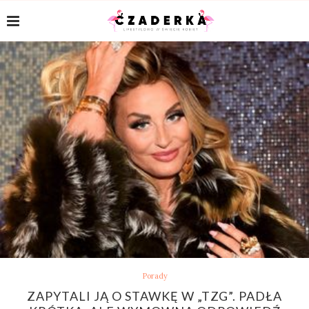
Porady
ZAPYTALI JĄ O STAWKĘ W „TZG”. PADŁA