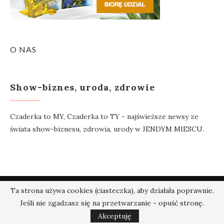
O NAS
Show-biznes, uroda, zdrowie
Czaderka to MY, Czaderka to TY - najświeższe newsy ze
świata show-biznesu, zdrowia, urody w JENDYM MIESCU.
Ta strona używa cookies (ciasteczka), aby działała poprawnie.
@2018 - Czaderka.pl. Wszelkie prawa zastrzeżone.
Jeśli nie zgadzasz się na przetwarzanie - opuść stronę.
W GÓRĘ
Akceptuję