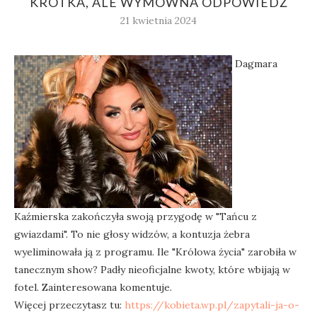
KRÓTKA, ALE WYMOWNA ODPOWIEDŹ
21 kwietnia 2024
Dagmara
Kaźmierska zakończyła swoją przygodę w "Tańcu z
gwiazdami". To nie głosy widzów, a kontuzja żebra
wyeliminowała ją z programu. Ile "Królowa życia" zarobiła w
tanecznym show? Padły nieoficjalne kwoty, które wbijają w
fotel. Zainteresowana komentuje.
Więcej przeczytasz tu:
https://kobieta.wp.pl/zapytali-ja-o-