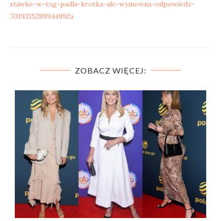
stawke-w-tzg-padla-krotka-ale-wymowna-odpowiedz-
7019335289944992a
ZOBACZ WIĘCEJ: