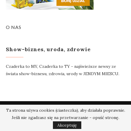
O NAS
Show-biznes, uroda, zdrowie
Czaderka to MY, Czaderka to TY - najświeższe newsy ze
świata show-biznesu, zdrowia, urody w JENDYM MIESCU.
@2018 - Czaderka.pl. Wszelkie prawa zastrzeżone.
Ta strona używa cookies (ciasteczka), aby działała poprawnie.
Jeśli nie zgadzasz się na przetwarzanie - opuść stronę.
W GÓRĘ
Akceptuję