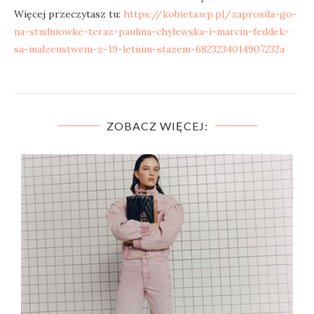
Więcej przeczytasz tu:
https://kobieta.wp.pl/zaprosila-go-
na-studniowke-teraz-paulina-chylewska-i-marcin-feddek-
sa-malzenstwem-z-19-letnim-stazem-6823234014907232a
ZOBACZ WIĘCEJ: