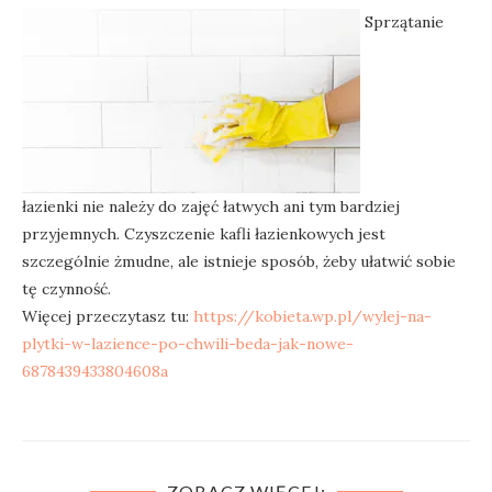
Sprzątanie
łazienki nie należy do zajęć łatwych ani tym bardziej
przyjemnych. Czyszczenie kafli łazienkowych jest
szczególnie żmudne, ale istnieje sposób, żeby ułatwić sobie
tę czynność.
Więcej przeczytasz tu:
https://kobieta.wp.pl/wylej-na-
plytki-w-lazience-po-chwili-beda-jak-nowe-
6878439433804608a
ZOBACZ WIĘCEJ: