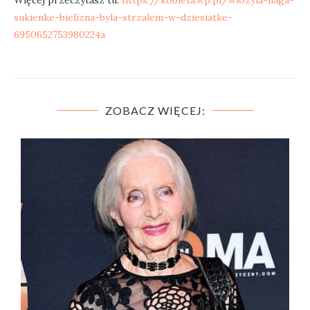
Więcej przeczytasz tu:
https://kobieta.wp.pl/wlozyla-naga-
sukienke-bielizna-byla-strzalem-w-dziesiatke-
6950652753980224a
ZOBACZ WIĘCEJ: