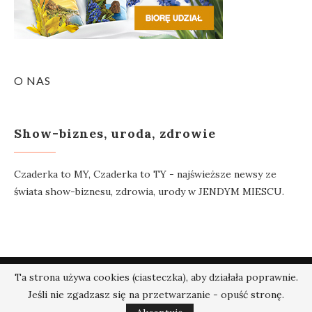
O NAS
Show-biznes, uroda, zdrowie
Czaderka to MY, Czaderka to TY - najświeższe newsy ze
świata show-biznesu, zdrowia, urody w JENDYM MIESCU.
Ta strona używa cookies (ciasteczka), aby działała poprawnie.
@2018 - Czaderka.pl. Wszelkie prawa zastrzeżone.
Jeśli nie zgadzasz się na przetwarzanie - opuść stronę.
W GÓRĘ