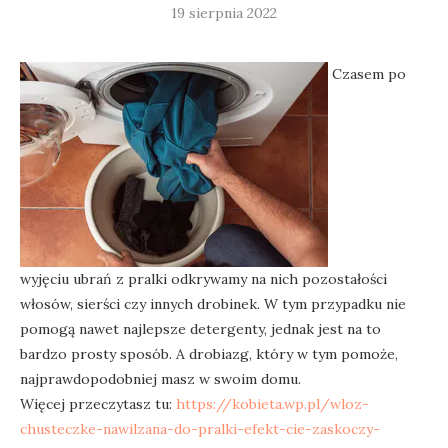
19 sierpnia 2022
Czasem po
wyjęciu ubrań z pralki odkrywamy na nich pozostałości
włosów, sierści czy innych drobinek. W tym przypadku nie
pomogą nawet najlepsze detergenty, jednak jest na to
bardzo prosty sposób. A drobiazg, który w tym pomoże,
najprawdopodobniej masz w swoim domu.
Więcej przeczytasz tu:
https://kobieta.wp.pl/wloz-
chusteczke-nawilzana-do-pralki-efekt-cie-zaskoczy-