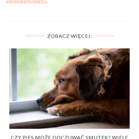
6803108435036832a
ZOBACZ WIĘCEJ:
CZY PIES MOŻE ODCZUWAĆ SMUTEK? WIELE