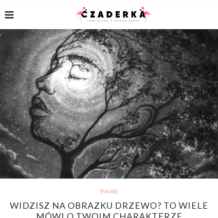
Porady
WIDZISZ NA OBRAZKU DRZEWO? TO WIELE
MÓWI O TWOIM CHARAKTERZE