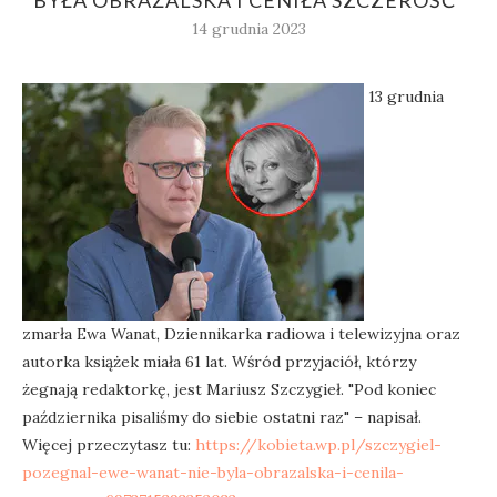
BYŁA OBRAŻALSKA I CENIŁA SZCZEROŚĆ”
14 grudnia 2023
13 grudnia
zmarła Ewa Wanat, Dziennikarka radiowa i telewizyjna oraz
autorka książek miała 61 lat. Wśród przyjaciół, którzy
żegnają redaktorkę, jest Mariusz Szczygieł. "Pod koniec
października pisaliśmy do siebie ostatni raz" – napisał.
Więcej przeczytasz tu:
https://kobieta.wp.pl/szczygiel-
pozegnal-ewe-wanat-nie-byla-obrazalska-i-cenila-