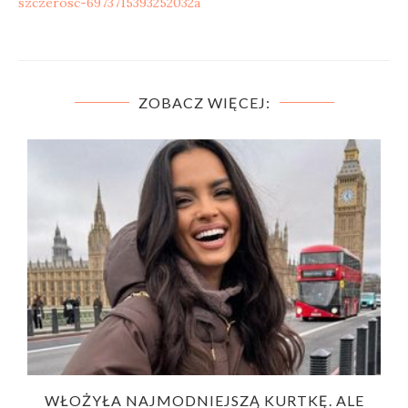
szczerosc-6973715393252032a
ZOBACZ WIĘCEJ:
WŁOŻYŁA NAJMODNIEJSZĄ KURTKĘ. ALE