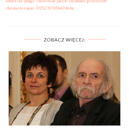
smiercia-dlugo-chorowal-jacek-zielinski-przeszedl-
chemioterapie-7025270705662464a
ZOBACZ WIĘCEJ: