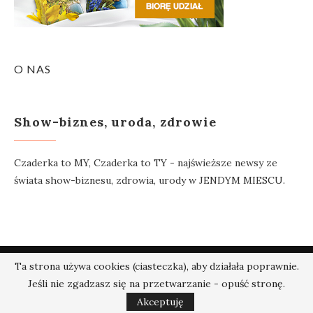
O NAS
Show-biznes, uroda, zdrowie
Czaderka to MY, Czaderka to TY - najświeższe newsy ze
świata show-biznesu, zdrowia, urody w JENDYM MIESCU.
Ta strona używa cookies (ciasteczka), aby działała poprawnie.
@2018 - Czaderka.pl. Wszelkie prawa zastrzeżone.
Jeśli nie zgadzasz się na przetwarzanie - opuść stronę.
W GÓRĘ
Akceptuję