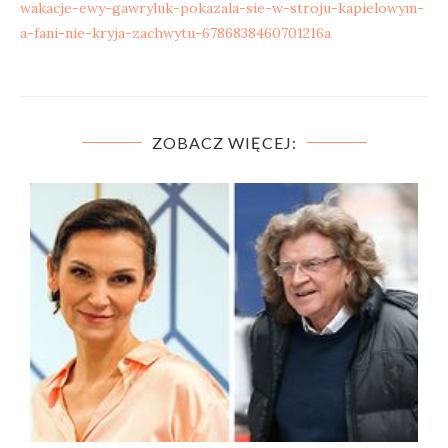
wakacje-ewy-gawryluk-pokazala-sie-w-stroju-kapielowym-
a-fani-nie-kryja-zachwytu-6786838460701216a
ZOBACZ WIĘCEJ: