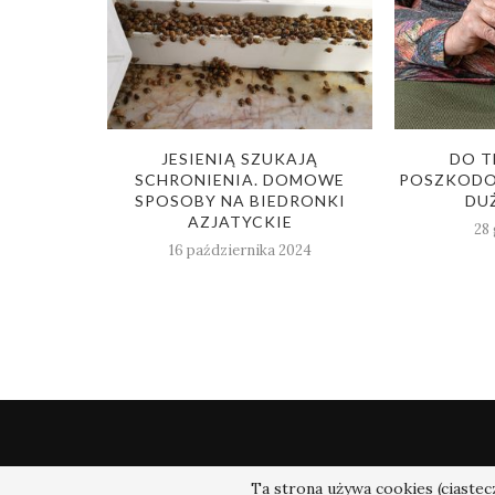
WIARNI.
JESIENIĄ SZUKAJĄ
DO T
 SZŁA NA
SCHRONIENIA. DOMOWE
POSZKODO
SPOSOBY NA BIEDRONKI
DUŻ
AZJATYCKIE
28 
16 października 2024
Ta strona używa cookies (ciastecz