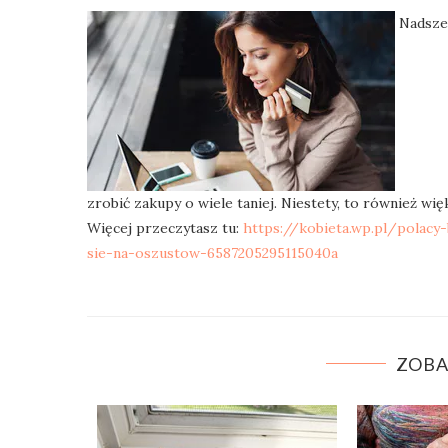
Nadszed
zrobić zakupy o wiele taniej. Niestety, to również 
Więcej przeczytasz tu:
https://kobieta.wp.pl/polacy
sie-na-oszustow-6587205295115040a
ZOBA