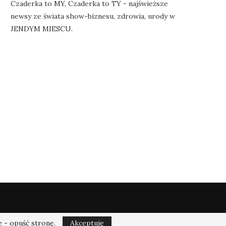
Czaderka to MY, Czaderka to TY - najświeższe
newsy ze świata show-biznesu, zdrowia, urody w
JENDYM MIESCU.
MAŁGORZATA SOCHA
PO TRENINGU BOLĄ CI
OKAZAŁA BRATA. ŁĄCZY ICH
MIĘŚNIE? ANNA
WYJĄTKOWA WIĘŹ
LEWANDOWSKA MA...
26 czerwca 2021
14 czerwca 2022
ie - opuść stronę.
Akceptuję