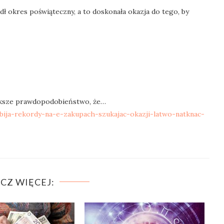
ł okres poświąteczny, a to doskonała okazja do tego, by
większe prawdopodobieństwo, że…
-bija-rekordy-na-e-zakupach-szukajac-okazji-latwo-natknac-
CZ WIĘCEJ: