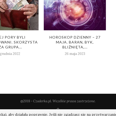
EJ PORY BYLI
HOROSKOP DZIENNY – 27
WANI. SKORZYSTA
MAJA. BARAN, BYK,
P
A GRUPA...
BLIŹNIĘTA,...
grudnia 2022
26 maja 2023
@2018 - Czaderka.pl. Wszelkie prawa zastrzeżone.
W GÓRĘ
ka), aby działała poprawnie. Jeśli nie zgadzasz się na przetwarzan