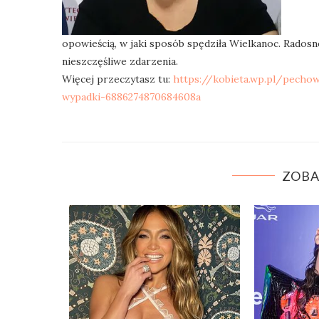
opowieścią, w jaki sposób spędziła Wielkanoc. Rados
nieszczęśliwe zdarzenia.
Więcej przeczytasz tu:
https://kobieta.wp.pl/pecho
wypadki-6886274870684608a
ZOBA