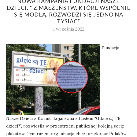
NOWA KAMPANIA FUNDACJI NASZE
DZIECI. ” Z MAŁŻEŃSTW, KTÓRE WSPÓLNIE
SIĘ MODLĄ, ROZWODZI SIĘ JEDNO NA
TYSIĄC”
1 września 2022
Fundacja
Nasze Dzieci z Kornic, kojarzona z hasłem "Gdzie są TE
dzieci?", rozwiesiła w przestrzeni publicznej kolejną serię
plakatów. Tym razem organizacja chce przekonać Polaków