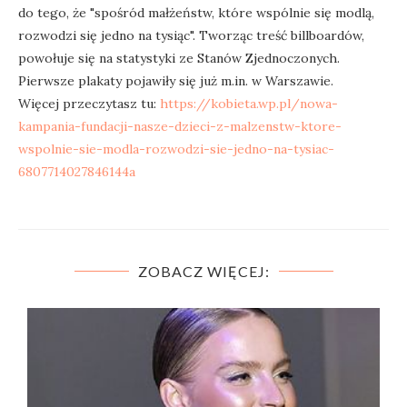
do tego, że "spośród małżeństw, które wspólnie się modlą,
rozwodzi się jedno na tysiąc". Tworząc treść billboardów,
powołuje się na statystyki ze Stanów Zjednoczonych.
Pierwsze plakaty pojawiły się już m.in. w Warszawie.
Więcej przeczytasz tu:
https://kobieta.wp.pl/nowa-
kampania-fundacji-nasze-dzieci-z-malzenstw-ktore-
wspolnie-sie-modla-rozwodzi-sie-jedno-na-tysiac-
6807714027846144a
ZOBACZ WIĘCEJ: