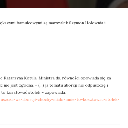
ększymi hamulcowymi są marszałek Szymon Hołownia i
Katarzyna Kotula. Ministra ds. równości opowiada się za
 nie jest zgodna. – (…) ja tematu aborcji nie odpuszczę i
 to kosztować stołek – zapowiada.
dpuszcza-ws-aborcji-chocby-mialo-mnie-to-kosztowac-stolek-