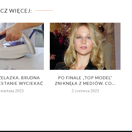
CZ WIĘCEJ:
ŻELAZKA. BRUDNA
PO FINALE „TOP MODEL”
K
STANIE WYCIEKAĆ
ZNIKNĘŁA Z MEDIÓW. CO...
Z
kwietnia 2023
2 czerwca 2023