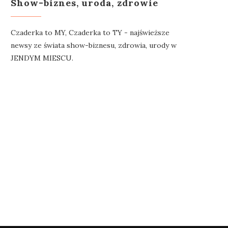
Show-biznes, uroda, zdrowie
Czaderka to MY, Czaderka to TY - najświeższe
newsy ze świata show-biznesu, zdrowia, urody w
JENDYM MIESCU.
SIĄDZ OTWORZYŁ KOPERTY
POKAŻ SWOJĄ LETNIĄ
 KOLĘDY. ZDRADZIŁ KWOTY
METAMORFOZĘ I WYGR
I...
IPHONE’A LUB...
16 stycznia 2022
17 czerwca 2022