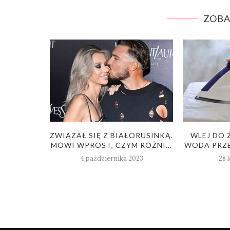
ZOBA
KA MUSI
ZWIĄZAŁ SIĘ Z BIAŁORUSINKĄ.
WLEJ DO 
LOR...
MÓWI WPROST, CZYM RÓŻNI...
WODA PRZE
23
4 października 2023
28 