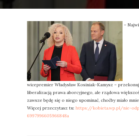
– Najwi
wicepremier Władysław Kosiniak-Kamysz – przekonuje 
liberalizacją prawa aborcyjnego, ale rządowa większość
zawsze będę się o niego upominać, choćby miało mnie
Więcej przeczytasz tu:
https://kobieta.wp.pl/nie-o
6997996605966848a