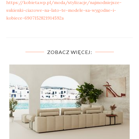
https://kobieta.wp.pl/moda/stylizacje/najmodniejsze-
sukienki-ciazowe-na-lato-te-modele-sa-wygodne-i-
kobiece-6907152821914592a
ZOBACZ WIĘCEJ: