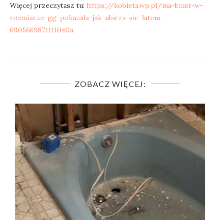
Więcej przeczytasz tu:
https://kobieta.wp.pl/ma-biust-w-
rozmiarze-gg-pokazala-jak-ubiera-sie-latem-
6905669871111040a
ZOBACZ WIĘCEJ: