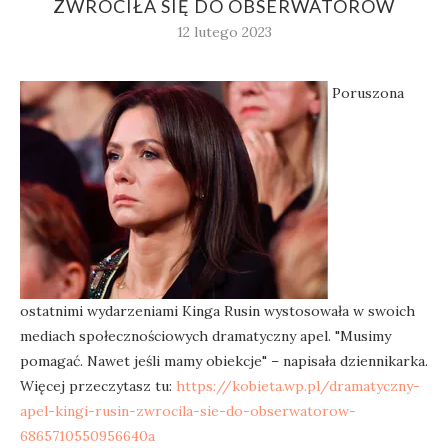
ZWRÓCIŁA SIĘ DO OBSERWATORÓW
12 lutego 2023
Poruszona
ostatnimi wydarzeniami Kinga Rusin wystosowała w swoich
mediach społecznościowych dramatyczny apel. "Musimy
pomagać. Nawet jeśli mamy obiekcje" – napisała dziennikarka.
Więcej przeczytasz tu:
https://kobieta.wp.pl/dramatyczny-
apel-kingi-rusin-zwrocila-sie-do-obserwatorow-
6865710550956640a