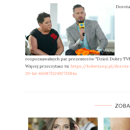
Dorota 
rozpoznawalnych par prezenterów "Dzień Dobry TVN".
Więcej przeczytasz tu:
https://kobieta.wp.pl/dorot
20-lat-6608751249275584a
ZOBA