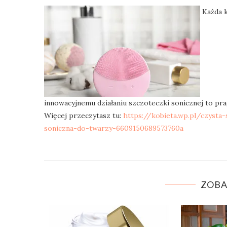
Każda k
innowacyjnemu działaniu szczoteczki sonicznej to pra
Więcej przeczytasz tu:
https://kobieta.wp.pl/czyst
soniczna-do-twarzy-6609150689573760a
ZOBA