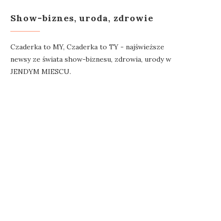
Show-biznes, uroda, zdrowie
Czaderka to MY, Czaderka to TY - najświeższe
newsy ze świata show-biznesu, zdrowia, urody w
JENDYM MIESCU.
EWOLUCJA W OCHRONIE UV
TAK PRZEDŁUŻYSZ ŻYC
CIĘTYCH KWIATÓW.
10 czerwca 2022
ANTIDOTUM MASZ W...
18 lipca 2022