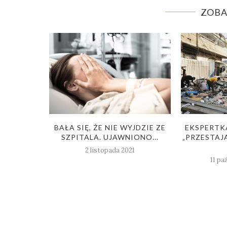
ZOBA
ŚWIĘTUJE
BAŁA SIĘ, ŻE NIE WYJDZIE ZE
EKSPERTKA
J STYL
SZPITALA. UJAWNIONO...
„PRZESTAJ
..
2 listopada 2021
11 pa