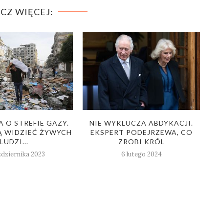
CZ WIĘCEJ:
 O STREFIE GAZY.
NIE WYKLUCZA ABDYKACJI.
R
Ą WIDZIEĆ ŻYWYCH
EKSPERT PODEJRZEWA, CO
LUDZI...
ZROBI KRÓL
ździernika 2023
6 lutego 2024