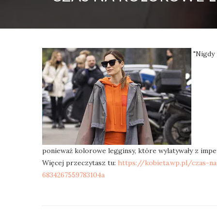
"Nigdy 
ponieważ kolorowe legginsy, które wylatywały z impe
Więcej przeczytasz tu:
https://kobieta.wp.pl/czas-
6834267559783104a