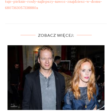
tuje-pieknie-rosly-najlepszy-nawoz-znajdziesz-w-domu-
6807363057338880a
ZOBACZ WIĘCEJ: