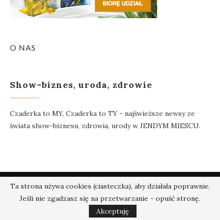
O NAS
Show-biznes, uroda, zdrowie
Czaderka to MY, Czaderka to TY - najświeższe newsy ze
świata show-biznesu, zdrowia, urody w JENDYM MIESCU.
Ta strona używa cookies (ciasteczka), aby działała poprawnie.
@2018 - Czaderka.pl. Wszelkie prawa zastrzeżone.
Jeśli nie zgadzasz się na przetwarzanie - opuść stronę.
W GÓRĘ
Akceptuję