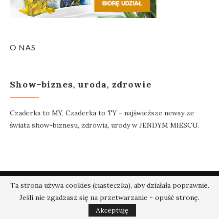
O NAS
Show-biznes, uroda, zdrowie
Czaderka to MY, Czaderka to TY - najświeższe newsy ze
świata show-biznesu, zdrowia, urody w JENDYM MIESCU.
Ta strona używa cookies (ciasteczka), aby działała poprawnie.
@2018 - Czaderka.pl. Wszelkie prawa zastrzeżone.
Jeśli nie zgadzasz się na przetwarzanie - opuść stronę.
W GÓRĘ
Akceptuję