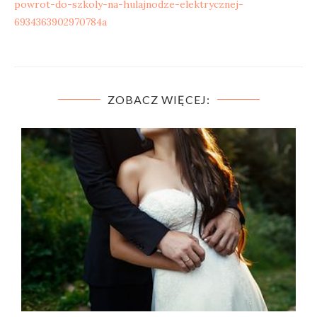
powrot-do-szkoly-na-hulajnodze-elektrycznej-
6934363902970784a
ZOBACZ WIĘCEJ: