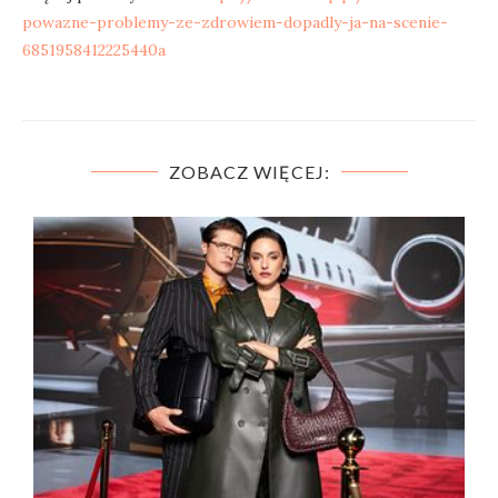
powazne-problemy-ze-zdrowiem-dopadly-ja-na-scenie-
6851958412225440a
ZOBACZ WIĘCEJ: