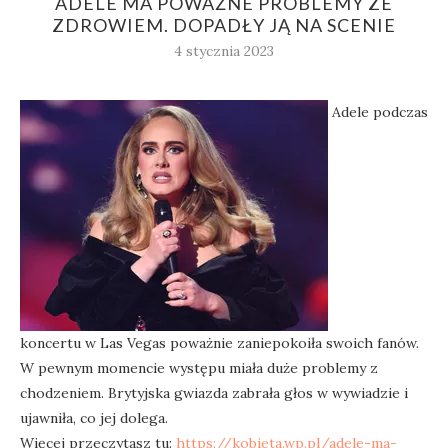
ADELE MA POWAŻNE PROBLEMY ZE
ZDROWIEM. DOPADŁY JĄ NA SCENIE
4 stycznia 2023
Adele podczas
koncertu w Las Vegas poważnie zaniepokoiła swoich fanów.
W pewnym momencie występu miała duże problemy z
chodzeniem. Brytyjska gwiazda zabrała głos w wywiadzie i
ujawniła, co jej dolega.
Więcej przeczytasz tu:
https://kobieta.wp.pl/adele-ma-