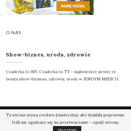
O NAS
Show-biznes, uroda, zdrowie
Czaderka to MY, Czaderka to TY - najświeższe newsy ze
świata show-biznesu, zdrowia, urody w JENDYM MIESCU.
Ta strona używa cookies (ciasteczka), aby działała poprawnie.
@2018 - Czaderka.pl. Wszelkie prawa zastrzeżone.
Jeśli nie zgadzasz się na przetwarzanie - opuść stronę.
W GÓRĘ
Akceptuję